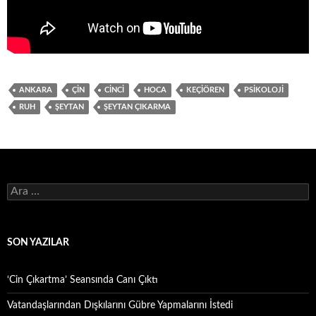
ANKARA
ÇIN
CINCI
HOCA
KEÇIÖREN
PSIKOLOJI
RUH
ŞEYTAN
ŞEYTAN ÇIKARMA
Arama:
SON YAZILAR
‘Cin Çıkartma’ Seansında Canı Çıktı
Vatandaşlarından Dışkılarını Gübre Yapmalarını İstedi