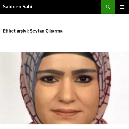
Ara
Sahiden Sahi
İÇERIĞE
BIRINCI
ATLA
MENÜ
Etiket arşivi: Şeytan Çıkarma