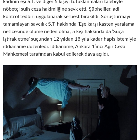
kadının eşi S.T. ve diğer 5 kişiyi tutuklanmaları talebiyle
nöbetçi sulh ceza hakimliğine sevk etti. Şüpheliler, adli
kontrol tedbiri uygulanarak serbest bırakıldı. Soruşturmayı
tamamlayan savcılık S.T. hakkında ‘Eşe karşı kasten yaralama
neticesinde ölüme neden olma’, 5 kişi hakkında da ‘Suça
iştirak etme’ suçundan 12 yıldan 18 yıla kadar hapis istemiyle
iddianame düzenledi. İddianame, Ankara 1’inci Ağır Ceza
Mahkemesi tarafından kabul edilerek dava açıldı.