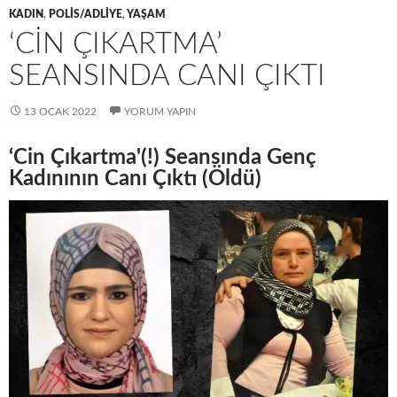
KADIN
,
POLIS/ADLIYE
,
YAŞAM
‘CIN ÇIKARTMA’
SEANSINDA CANI ÇIKTI
13 OCAK 2022
YORUM YAPIN
‘Cin Çıkartma'(!) Seansında Genç
Kadınının Canı Çıktı (Öldü)