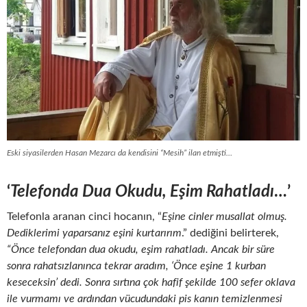
Eski siyasilerden Hasan Mezarcı da kendisini “Mesih” ilan etmişti…
‘
Telefonda Dua Okudu, Eşim Rahatladı
…’
Telefonla aranan cinci hocanın, “
Eşine cinler musallat olmuş.
Dediklerimi yaparsanız eşini kurtarırım
.” dediğini belirterek,
“Önce telefondan dua okudu, eşim rahatladı. Ancak bir süre
sonra rahatsızlanınca tekrar aradım, ‘Önce eşine 1 kurban
keseceksin’ dedi. Sonra sırtına çok hafif şekilde 100 sefer oklava
ile vurmamı ve ardından vücudundaki pis kanın temizlenmesi