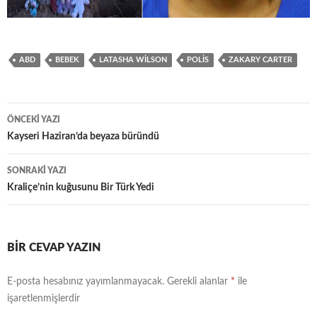
ABD
BEBEK
LATASHA WILSON
POLIS
ZAKARY CARTER
Yazı
ÖNCEKI YAZI
dolaşımı
Kayseri Haziran’da beyaza büründü
SONRAKI YAZI
Kraliçe’nin kuğusunu Bir Türk Yedi
BIR CEVAP YAZIN
E-posta hesabınız yayımlanmayacak.
Gerekli alanlar
*
ile
işaretlenmişlerdir