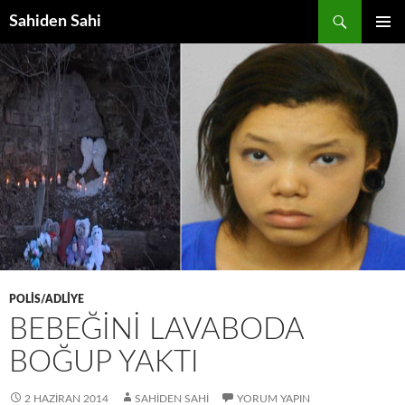
Ara
Sahiden Sahi
İÇERIĞE
BIRINCI
ATLA
MENÜ
POLIS/ADLIYE
BEBEĞINI LAVABODA
BOĞUP YAKTI
2 HAZIRAN 2014
SAHIDEN SAHI
YORUM YAPIN